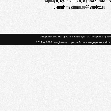
Барнаул, Кулагина 28, 8 (3852) 699–7
e-mail: magiman.ru@yandex.ru
© Перепечатка материалов запрещается. Авторское прав
2014 — 2026 magiman.ru разработка и поддержака сайта 