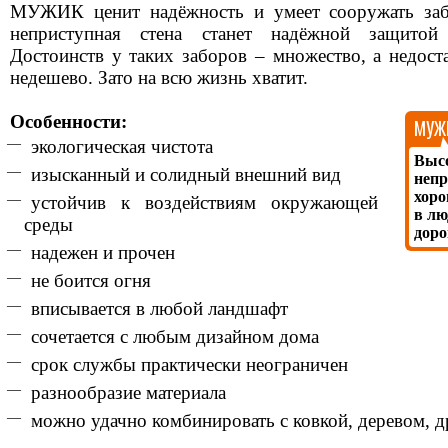
МУЖИК ценит надёжность и умеет сооружать заб
неприступная стена станет надёжной защито
Достоинств у таких заборов – множество, а недост
недешево. Зато на всю жизнь хватит.
Особенности:
МУЖИ
экологическая чистота
Выс
изысканный и солидный внешний вид
непр
хоро
устойчив к воздействиям окружающей
в лю
среды
доро
надежен и прочен
не боится огня
вписывается в любой ландшафт
сочетается с любым дизайном дома
срок службы практически неограничен
разнообразие материала
можно удачно комбинировать с ковкой, деревом, 