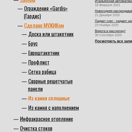
Итальянская автоматика
18 Февраля 2021
Ограждения «Gardis»
Новогодняя распродажа
(Гардис)
21 Декабря 2020
Падает снег - падают це
Сделано МУЖИКом
23 Ноября 2020
Ворота в рассрочку!
Доска или штакетник
30 Сентября 2020
Посмотреть все зап
Брус
Евроштакетник
Профлист
Сетка рабица
Cварные решетчатые
панели
Из камня сплошные
Из камня с наполнением
Инфракрасное отопление
Очистка стоков