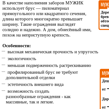
В качестве наполнения заборов МУЖИК
МУЖИ
использует брус — пиломатериал
Дере
прямоугольного или квадратного сечения,
брев
длина которого многократно превышает
обте
ширину. Такие ограждения выглядят
спе
солидно и надежно. А дом, обнесённый ими,
похож на неприступную крепость.
Особенности:
высокая механическая прочность и упругость
экологичность
меньшая подверженность растрескиванию
профилированный брус не требуют
МУЖ
дополнительной отделки
Де
эстетичность внешнего вида
от
возможность создать
разнообразные ограждения - как
Дор
массивные, так и легкие.
от