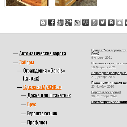
Центр «Сила ворот» ст
Автоматические ворота
FAAC
9 Апреля 2021
Заборы
Итальянская автоматика
18 Февраля 2021
Ограждения «Gardis»
Новогодняя распродажа
(Гардис)
21 Декабря 2020
Падает снег - падают це
Сделано МУЖИКом
23 Ноября 2020
Ворота в рассрочку!
Доска или штакетник
30 Сентября 2020
Посмотреть все зап
Брус
Евроштакетник
Профлист